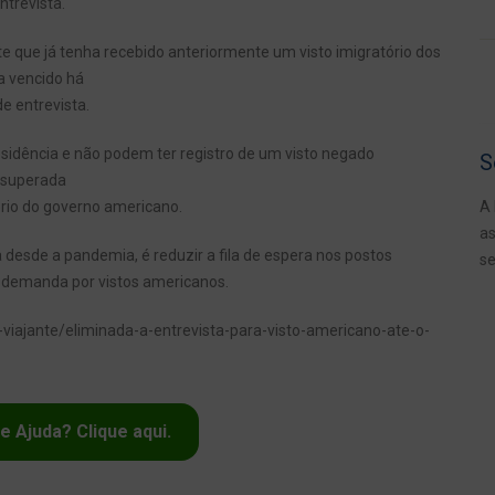
ntrevista.
te que já tenha recebido anteriormente um visto imigratório dos
a vencido há
 entrevista.
esidência e não podem ter registro de um visto negado
S
o superada
rio do governo americano.
A 
as
 desde a pandemia, é reduzir a fila de espera nos postos
se
 demanda por vistos americanos.
-viajante/eliminada-a-entrevista-para-visto-americano-ate-o-
e Ajuda? Clique aqui.