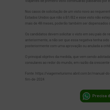
Viajantes de primeiro visto continuarão passando por e
Nos casos de solicitação de um visto novo ao requeren
Estados Unidos que não o B1/B2 e esse visto não estej
mais de 48 meses, poderão também ser dispensados de
Os candidatos devem solicitar o visto em seu país de r
anteriormente, a não ser que essa negativa tenha sid
posteriormente com uma aprovação ou anulada a crité
O principal objetivo da medida, que vem sendo adotada
consulares ao redor do mundo, em razão da crescente
Fonte: https://viagemeturismo.abril.com.br/manual-do
fim-de-2024
Precisa d