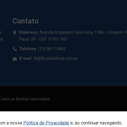
Contato
s
Endereço:
Avenida Brigadeiro Faria Lima, 1768 – Conjunto 9B
es.
Paulo-SP - CEP: 01451-001
Telefone:
(11) 3817-5842
E-mail:
fk@fkconsultoria.com.br
Todos os direitos reservados.
com a nossa
Política de Privacidade
e, ao continuar navegando,